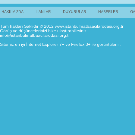
HAKKIMIZDA
İLANLAR
DUYURULAR
HABERLER
GA
Tüm hakları Saklıdır © 2012 www.istanbulmatbaacilarodasi.org.tr
Görüş ve düşüncelerinizi bize ulaştırabilirsiniz.
info@istanbulmatbaacilarodasi.org.tr
Sitemiz en iyi İnternet Explorer 7+ ve Firefox 3+ ile görüntülenir.