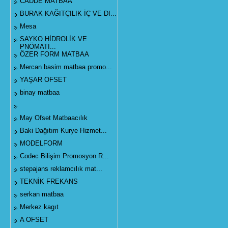
CADDE MATBAA
BURAK KAĞITÇILIK İÇ VE DI...
Mesa
SAYKO HİDROLİK VE
PNÖMATİ...
ÖZER FORM MATBAA
Mercan basim matbaa promo...
YAŞAR OFSET
binay matbaa
May Ofset Matbaacılık
Baki Dağıtım Kurye Hizmet...
MODELFORM
Codec Bilişim Promosyon R...
stepajans reklamcılık mat...
TEKNİK FREKANS
serkan matbaa
Merkez kagıt
A OFSET