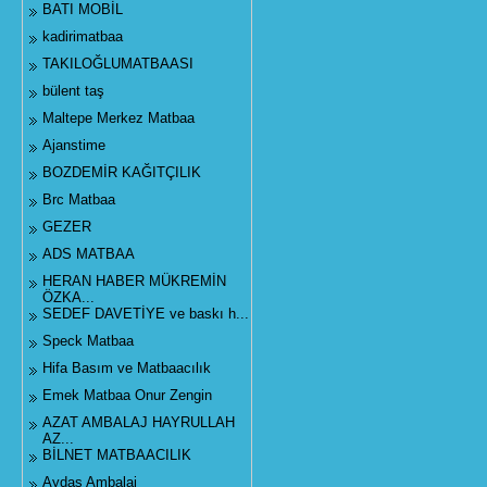
BATI MOBİL
kadirimatbaa
TAKILOĞLUMATBAASI
bülent taş
Maltepe Merkez Matbaa
Ajanstime
BOZDEMİR KAĞITÇILIK
Brc Matbaa
GEZER
ADS MATBAA
HERAN HABER MÜKREMİN
ÖZKA...
SEDEF DAVETİYE ve baskı h...
Speck Matbaa
Hifa Basım ve Matbaacılık
Emek Matbaa Onur Zengin
AZAT AMBALAJ HAYRULLAH
AZ...
BİLNET MATBAACILIK
Aydaş Ambalaj