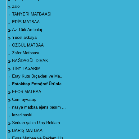
zalo
TANYERİ MATBAASI
ERİS MATBAA
Az-Türk Ambalaj
Yücel akkaya
ÖZGÜL MATBAA
Zafer Matbaası
BAĞDAGÜL DIRAK
TİNY TASARIM
Eray Kutu Bıçakları ve Ma...
Fotokitap Fotoğraf Ürünle...
EFOR MATBAA
Cem ayvataş
nasya matbaa ajans basım ...
lazerlibaski
Serkan şahin Ulaş Reklam
BARIŞ MATBAA
Eysa Matbaa ve Reklam Hiz...