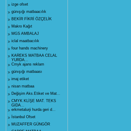
izge ofset
günışığı matbaacılık
BEKİR FİKRİ ÖZÇELİK
Makro Kağıt
MGS AMBALAJ
iclal maatbacılık
four hands machinery
KAREKS MATBAA CELAL
YURDA...
Cmyk ajans reklam
günışığı matbaası
imaj etiket
nisan matbaa
Değişim Aks.Etiket ve Mat...
CMYK KLİŞE MAT. TEKS
GIDA...
erkmetalurji hurda geri d...
İstanbul Ofset
MUZAFFER GÜNGÖR