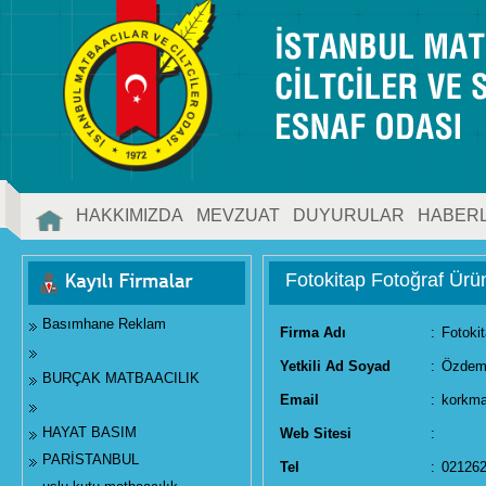
HAKKIMIZDA
MEVZUAT
DUYURULAR
HABER
İLETİŞİM
Fotokitap Fotoğraf Ürün
Basımhane Reklam
Firma Adı
:
Fotokit
Yetkili Ad Soyad
:
Özdem
BURÇAK MATBAACILIK
Email
:
korkm
HAYAT BASIM
Web Sitesi
:
PARİSTANBUL
Tel
:
02126