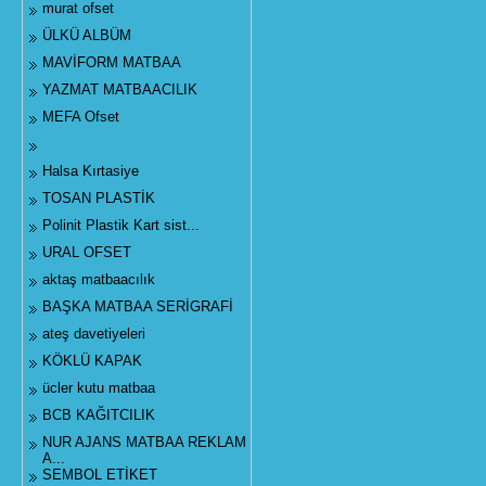
murat ofset
ÜLKÜ ALBÜM
MAVİFORM MATBAA
YAZMAT MATBAACILIK
MEFA Ofset
Halsa Kırtasiye
TOSAN PLASTİK
Polinit Plastik Kart sist...
URAL OFSET
aktaş matbaacılık
BAŞKA MATBAA SERİGRAFİ
ateş davetiyeleri
KÖKLÜ KAPAK
ücler kutu matbaa
BCB KAĞITCILIK
NUR AJANS MATBAA REKLAM
A...
SEMBOL ETİKET