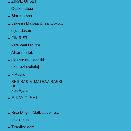
ZİRVE OFSET
Ocakmatbaa
Şiar matbaa
Lak-san Matbaa Ünsal Gökb...
diyar desen
FİKİRİST
kara kedi tanıtım
Alkar mutfak
akpınar matbaacılık
ünlü led ambalaj
FiPublic
SER BASIM MATBAA BASKI
Hİ...
Zek Ajans
MİRAY OFSET
Rika Bilişim Matbaa ve Ta...
era silikon
Trhediye.com