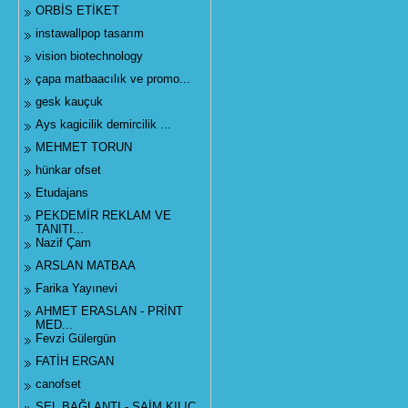
ORBİS ETİKET
instawallpop tasarım
vision biotechnology
çapa matbaacılık ve promo...
gesk kauçuk
Ays kagicilik demircilik ...
MEHMET TORUN
hünkar ofset
Etudajans
PEKDEMİR REKLAM VE
TANITI...
Nazif Çam
ARSLAN MATBAA
Farika Yayınevi
AHMET ERASLAN - PRİNT
MED...
Fevzi Gülergün
FATİH ERGAN
canofset
SEL BAĞLANTI - SAİM KILIÇ...