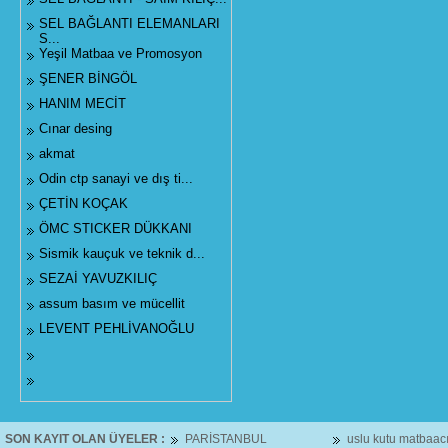
SEL BAĞLANTI ELEMANLARI
S...
Yeşil Matbaa ve Promosyon
ŞENER BİNGÖL
HANIM MECİT
Cınar desing
akmat
Odin ctp sanayi ve dış ti...
ÇETİN KOÇAK
ÖMC STICKER DÜKKANI
Sismik kauçuk ve teknik d...
SEZAİ YAVUZKILIÇ
assum basım ve mücellit
LEVENT PEHLİVANOĞLU
SON KAYIT OLAN ÜYELER :
PARİSTANBUL
uslu kutu matbaacı