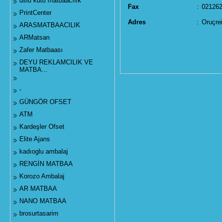
uslu kutu matbaacılık
Fax
:
02126
PrintCenter
Adres
:
Oruçre
ARASMATBAACILIK
ARMatsan
Zafer Matbaası
DEYU REKLAMCILIK VE
MATBA...
-
GÜNGÖR OFSET
ATM
Kardeşler Ofset
Elite Ajans
kadıoglu ambalaj
RENGİN MATBAA
Korozo Ambalaj
AR MATBAA
NANO MATBAA
brosurtasarim