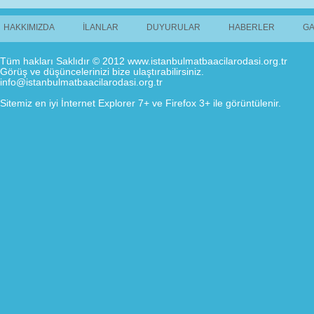
HAKKIMIZDA
İLANLAR
DUYURULAR
HABERLER
GA
Tüm hakları Saklıdır © 2012 www.istanbulmatbaacilarodasi.org.tr
Görüş ve düşüncelerinizi bize ulaştırabilirsiniz.
info@istanbulmatbaacilarodasi.org.tr
Sitemiz en iyi İnternet Explorer 7+ ve Firefox 3+ ile görüntülenir.