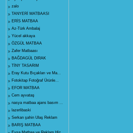
zalo
TANYERİ MATBAASI
ERİS MATBAA
Az-Türk Ambalaj
Yücel akkaya
ÖZGÜL MATBAA
Zafer Matbaası
BAĞDAGÜL DIRAK
TİNY TASARIM
Eray Kutu Bıçakları ve Ma...
Fotokitap Fotoğraf Ürünle...
EFOR MATBAA
Cem ayvataş
nasya matbaa ajans basım ...
lazerlibaski
Serkan şahin Ulaş Reklam
BARIŞ MATBAA
Eysa Matbaa ve Reklam Hiz...