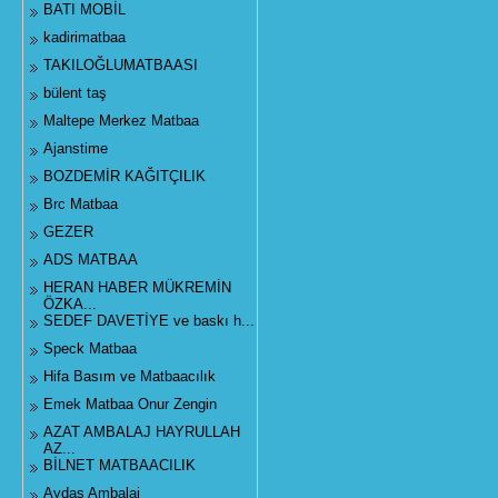
BATI MOBİL
kadirimatbaa
TAKILOĞLUMATBAASI
bülent taş
Maltepe Merkez Matbaa
Ajanstime
BOZDEMİR KAĞITÇILIK
Brc Matbaa
GEZER
ADS MATBAA
HERAN HABER MÜKREMİN
ÖZKA...
SEDEF DAVETİYE ve baskı h...
Speck Matbaa
Hifa Basım ve Matbaacılık
Emek Matbaa Onur Zengin
AZAT AMBALAJ HAYRULLAH
AZ...
BİLNET MATBAACILIK
Aydaş Ambalaj