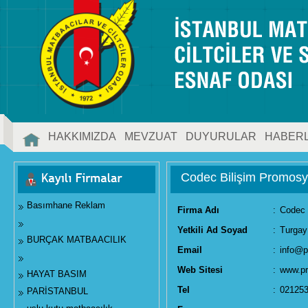
HAKKIMIZDA
MEVZUAT
DUYURULAR
HABER
İLETİŞİM
Codec Bilişim Promos
Basımhane Reklam
Firma Adı
:
Codec 
Yetkili Ad Soyad
:
Turga
BURÇAK MATBAACILIK
Email
:
info@
Web Sitesi
:
www.p
HAYAT BASIM
Tel
:
02125
PARİSTANBUL