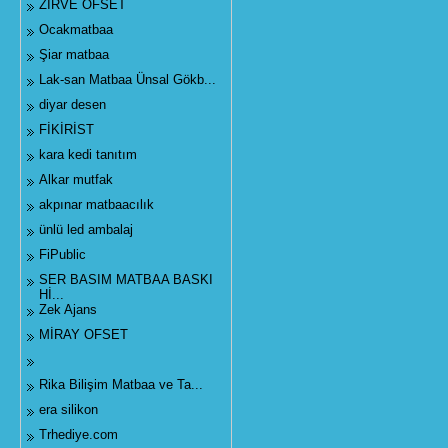
ZİRVE OFSET
Ocakmatbaa
Şiar matbaa
Lak-san Matbaa Ünsal Gökb...
diyar desen
FİKİRİST
kara kedi tanıtım
Alkar mutfak
akpınar matbaacılık
ünlü led ambalaj
FiPublic
SER BASIM MATBAA BASKI
Hİ...
Zek Ajans
MİRAY OFSET
Rika Bilişim Matbaa ve Ta...
era silikon
Trhediye.com