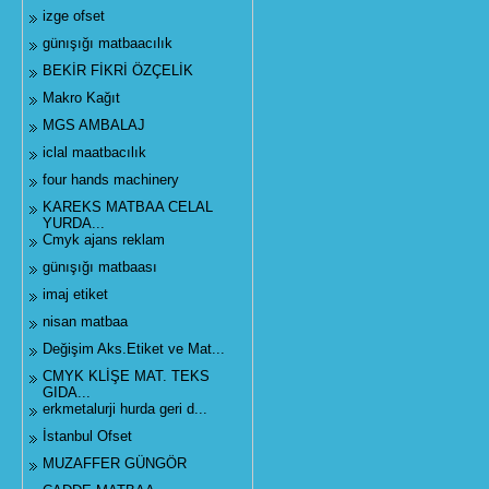
izge ofset
günışığı matbaacılık
BEKİR FİKRİ ÖZÇELİK
Makro Kağıt
MGS AMBALAJ
iclal maatbacılık
four hands machinery
KAREKS MATBAA CELAL
YURDA...
Cmyk ajans reklam
günışığı matbaası
imaj etiket
nisan matbaa
Değişim Aks.Etiket ve Mat...
CMYK KLİŞE MAT. TEKS
GIDA...
erkmetalurji hurda geri d...
İstanbul Ofset
MUZAFFER GÜNGÖR