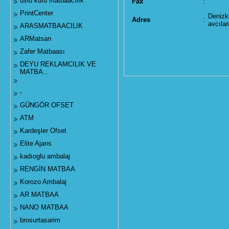
uslu kutu matbaacılık
Fax
:
PrintCenter
Denizk
Adres
:
avcılar
ARASMATBAACILIK
ARMatsan
Zafer Matbaası
DEYU REKLAMCILIK VE
MATBA...
-
GÜNGÖR OFSET
ATM
Kardeşler Ofset
Elite Ajans
kadıoglu ambalaj
RENGİN MATBAA
Korozo Ambalaj
AR MATBAA
NANO MATBAA
brosurtasarim