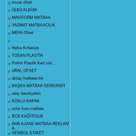
murat ofset
ÜLKÜ ALBÜM
MAVİFORM MATBAA
YAZMAT MATBAACILIK
MEFA Ofset
Halsa Kırtasiye
TOSAN PLASTİK
Polinit Plastik Kart sist...
URAL OFSET
aktaş matbaacılık
BAŞKA MATBAA SERİGRAFİ
ateş davetiyeleri
KÖKLÜ KAPAK
ücler kutu matbaa
BCB KAĞITCILIK
NUR AJANS MATBAA REKLAM
A...
SEMBOL ETİKET