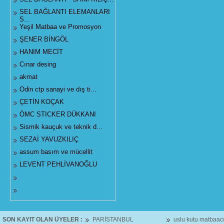
SEL BAĞLANTI ELEMANLARI
S...
Yeşil Matbaa ve Promosyon
ŞENER BİNGÖL
HANIM MECİT
Cınar desing
akmat
Odin ctp sanayi ve dış ti...
ÇETİN KOÇAK
ÖMC STICKER DÜKKANI
Sismik kauçuk ve teknik d...
SEZAİ YAVUZKILIÇ
assum basım ve mücellit
LEVENT PEHLİVANOĞLU
SON KAYIT OLAN ÜYELER :
PARİSTANBUL
uslu kutu matbaacılı