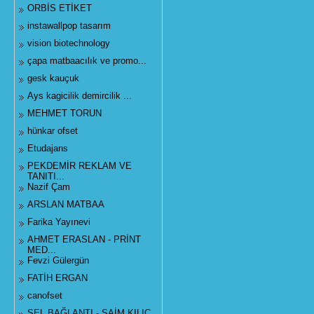
ORBİS ETİKET
instawallpop tasarım
vision biotechnology
çapa matbaacılık ve promo...
gesk kauçuk
Ays kagicilik demircilik ...
MEHMET TORUN
hünkar ofset
Etudajans
PEKDEMİR REKLAM VE
TANITI...
Nazif Çam
ARSLAN MATBAA
Farika Yayınevi
AHMET ERASLAN - PRİNT
MED...
Fevzi Gülergün
FATİH ERGAN
canofset
SEL BAĞLANTI - SAİM KILIÇ...