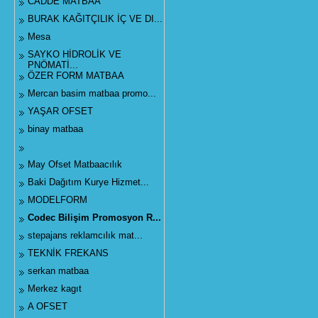
CADDE MATBAA
BURAK KAĞITÇILIK İÇ VE DI...
Mesa
SAYKO HİDROLİK VE
PNÖMATİ...
ÖZER FORM MATBAA
Mercan basim matbaa promo...
YAŞAR OFSET
binay matbaa
May Ofset Matbaacılık
Baki Dağıtım Kurye Hizmet...
MODELFORM
Codec Bilişim Promosyon R...
stepajans reklamcılık mat...
TEKNİK FREKANS
serkan matbaa
Merkez kagıt
A OFSET