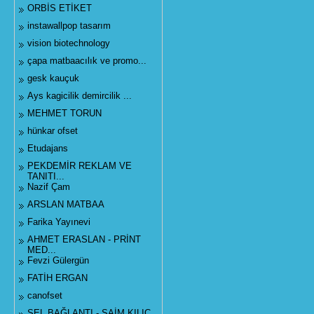
ORBİS ETİKET
instawallpop tasarım
vision biotechnology
çapa matbaacılık ve promo...
gesk kauçuk
Ays kagicilik demircilik ...
MEHMET TORUN
hünkar ofset
Etudajans
PEKDEMİR REKLAM VE
TANITI...
Nazif Çam
ARSLAN MATBAA
Farika Yayınevi
AHMET ERASLAN - PRİNT
MED...
Fevzi Gülergün
FATİH ERGAN
canofset
SEL BAĞLANTI - SAİM KILIÇ...