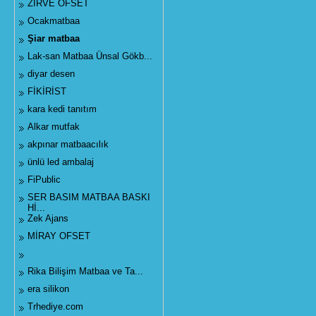
ZİRVE OFSET
Ocakmatbaa
Şiar matbaa
Lak-san Matbaa Ünsal Gökb...
diyar desen
FİKİRİST
kara kedi tanıtım
Alkar mutfak
akpınar matbaacılık
ünlü led ambalaj
FiPublic
SER BASIM MATBAA BASKI
Hİ...
Zek Ajans
MİRAY OFSET
Rika Bilişim Matbaa ve Ta...
era silikon
Trhediye.com