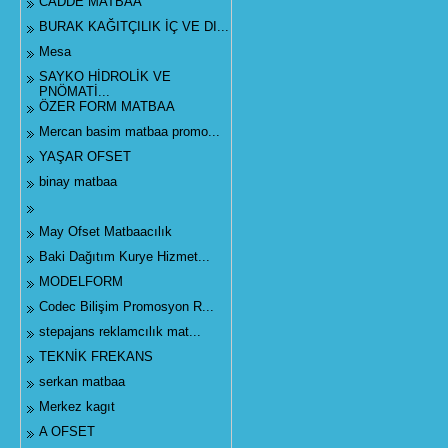
CADDE MATBAA
BURAK KAĞITÇILIK İÇ VE DI...
Mesa
SAYKO HİDROLİK VE
PNÖMATİ...
ÖZER FORM MATBAA
Mercan basim matbaa promo...
YAŞAR OFSET
binay matbaa
May Ofset Matbaacılık
Baki Dağıtım Kurye Hizmet...
MODELFORM
Codec Bilişim Promosyon R...
stepajans reklamcılık mat...
TEKNİK FREKANS
serkan matbaa
Merkez kagıt
A OFSET