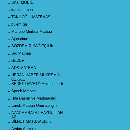
BATI MOBİL
kadirimatbaa
TAKILOĞLUMATBAASI
bülent taş
Maltepe Merkez Matbaa
Ajanstime
BOZDEMİR KAĞITÇILIK
Brc Matbaa
GEZER
ADS MATBAA
HERAN HABER MÜKREMİN
ÖZKA...
SEDEF DAVETİYE ve baskı h...
Speck Matbaa
Hifa Basım ve Matbaacılık
Emek Matbaa Onur Zengin
AZAT AMBALAJ HAYRULLAH
AZ...
BİLNET MATBAACILIK
Aydaş Ambalaj