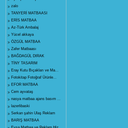
zalo
TANYERİ MATBAASI
ERİS MATBAA
Az-Türk Ambalaj
Yücel akkaya
ÖZGÜL MATBAA
Zafer Matbaası
BAĞDAGÜL DIRAK
TİNY TASARIM
Eray Kutu Bıçakları ve Ma...
Fotokitap Fotoğraf Ürünle...
EFOR MATBAA
Cem ayvataş
nasya matbaa ajans basım ...
lazerlibaski
Serkan şahin Ulaş Reklam
BARIŞ MATBAA
Eysa Matbaa ve Reklam Hiz...