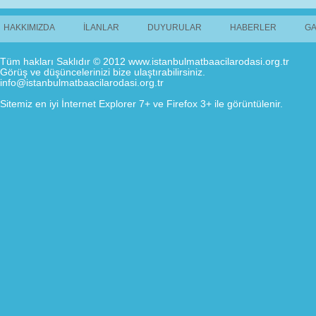
HAKKIMIZDA
İLANLAR
DUYURULAR
HABERLER
GA
Tüm hakları Saklıdır © 2012 www.istanbulmatbaacilarodasi.org.tr
Görüş ve düşüncelerinizi bize ulaştırabilirsiniz.
info@istanbulmatbaacilarodasi.org.tr
Sitemiz en iyi İnternet Explorer 7+ ve Firefox 3+ ile görüntülenir.