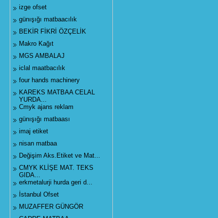
izge ofset
günışığı matbaacılık
BEKİR FİKRİ ÖZÇELİK
Makro Kağıt
MGS AMBALAJ
iclal maatbacılık
four hands machinery
KAREKS MATBAA CELAL
YURDA...
Cmyk ajans reklam
günışığı matbaası
imaj etiket
nisan matbaa
Değişim Aks.Etiket ve Mat...
CMYK KLİŞE MAT. TEKS
GIDA...
erkmetalurji hurda geri d...
İstanbul Ofset
MUZAFFER GÜNGÖR