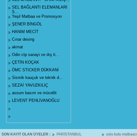
SEL BAĞLANTI ELEMANLARI
S...
Yeşil Matbaa ve Promosyon
ŞENER BİNGÖL
HANIM MECİT
Cınar desing
akmat
Odin ctp sanayi ve dış ti...
ÇETİN KOÇAK
ÖMC STICKER DÜKKANI
Sismik kauçuk ve teknik d...
SEZAİ YAVUZKILIÇ
assum basım ve mücellit
LEVENT PEHLİVANOĞLU
SON KAYIT OLAN ÜYELER :
PARİSTANBUL
uslu kutu matbaacıl