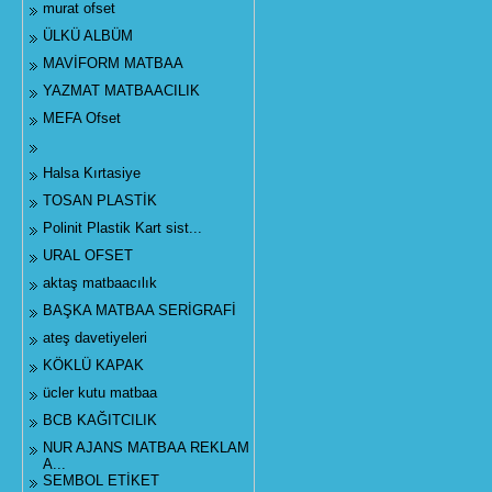
murat ofset
ÜLKÜ ALBÜM
MAVİFORM MATBAA
YAZMAT MATBAACILIK
MEFA Ofset
Halsa Kırtasiye
TOSAN PLASTİK
Polinit Plastik Kart sist...
URAL OFSET
aktaş matbaacılık
BAŞKA MATBAA SERİGRAFİ
ateş davetiyeleri
KÖKLÜ KAPAK
ücler kutu matbaa
BCB KAĞITCILIK
NUR AJANS MATBAA REKLAM
A...
SEMBOL ETİKET