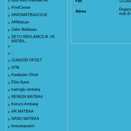
uslu kutu matbaacılık
Fax
:
12126
PrintCenter
Dogana
Adres
:
mah.Es
ARASMATBAACILIK
ARMatsan
Zafer Matbaası
DEYU REKLAMCILIK VE
MATBA...
-
GÜNGÖR OFSET
ATM
Kardeşler Ofset
Elite Ajans
kadıoglu ambalaj
RENGİN MATBAA
Korozo Ambalaj
AR MATBAA
NANO MATBAA
brosurtasarim