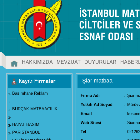
HAKKIMIZDA
MEVZUAT
DUYURULAR
HABER
İLETİŞİM
Şiar matbaa
Basımhane Reklam
Firma Adı
:
Şiar m
Yetkili Ad Soyad
:
Mürüvv
BURÇAK MATBAACILIK
Email
:
kesen
Web Sitesi
:
Siarma
HAYAT BASIM
Tel
:
02126
PARİSTANBUL