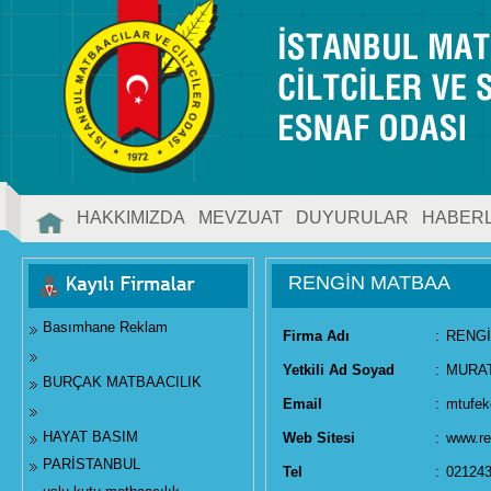
HAKKIMIZDA
MEVZUAT
DUYURULAR
HABER
İLETİŞİM
RENGİN MATBAA
Basımhane Reklam
Firma Adı
:
RENG
Yetkili Ad Soyad
:
MURAT
BURÇAK MATBAACILIK
Email
:
mtufek
HAYAT BASIM
Web Sitesi
:
www.r
PARİSTANBUL
Tel
:
02124