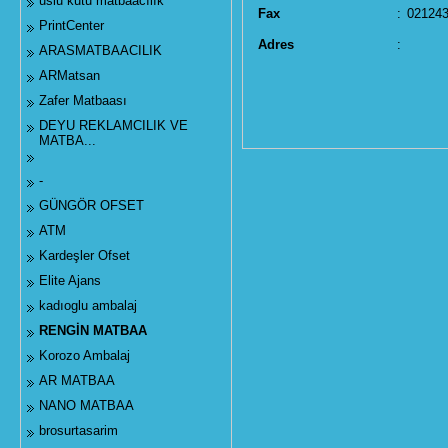
uslu kutu matbaacılık
Fax
:
02124
PrintCenter
Adres
:
ARASMATBAACILIK
ARMatsan
Zafer Matbaası
DEYU REKLAMCILIK VE
MATBA...
-
GÜNGÖR OFSET
ATM
Kardeşler Ofset
Elite Ajans
kadıoglu ambalaj
RENGİN MATBAA
Korozo Ambalaj
AR MATBAA
NANO MATBAA
brosurtasarim