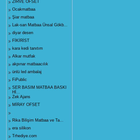
ZİRVE OFSET
Ocakmatbaa
Şiar matbaa
Lak-san Matbaa Ünsal Gökb...
diyar desen
FİKİRİST
kara kedi tanıtım
Alkar mutfak
akpınar matbaacılık
ünlü led ambalaj
FiPublic
SER BASIM MATBAA BASKI
Hİ...
Zek Ajans
MİRAY OFSET
Rika Bilişim Matbaa ve Ta...
era silikon
Trhediye.com