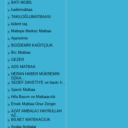
BATI MOBİL
kadirimatbaa
TAKILOĞLUMATBAASI
bülent taş
Maltepe Merkez Matbaa
Ajanstime
BOZDEMİR KAĞITÇILIK
Brc Matbaa
GEZER
ADS MATBAA
HERAN HABER MÜKREMİN
ÖZKA...
SEDEF DAVETİYE ve baskı h...
Speck Matbaa
Hifa Basım ve Matbaacılık
Emek Matbaa Onur Zengin
AZAT AMBALAJ HAYRULLAH
AZ...
BİLNET MATBAACILIK
Aydaş Ambalaj