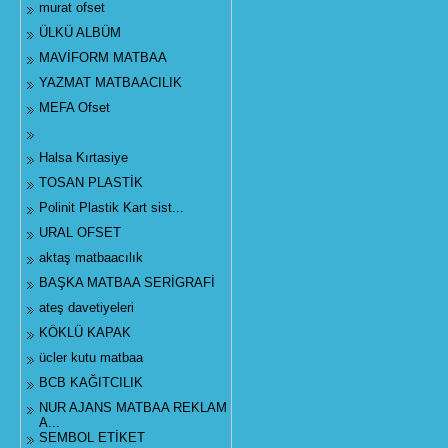
murat ofset
ÜLKÜ ALBÜM
MAVİFORM MATBAA
YAZMAT MATBAACILIK
MEFA Ofset
Halsa Kırtasiye
TOSAN PLASTİK
Polinit Plastik Kart sist...
URAL OFSET
aktaş matbaacılık
BAŞKA MATBAA SERİGRAFİ
ateş davetiyeleri
KÖKLÜ KAPAK
ücler kutu matbaa
BCB KAĞITCILIK
NUR AJANS MATBAA REKLAM
A...
SEMBOL ETİKET