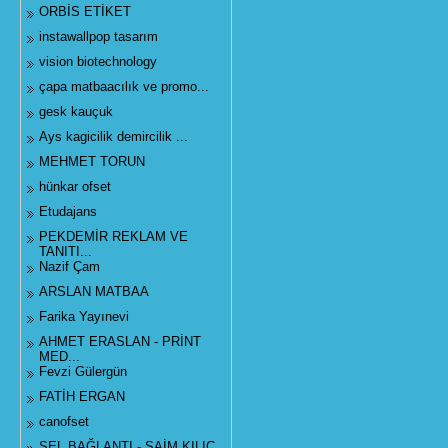
ORBİS ETİKET
instawallpop tasarım
vision biotechnology
çapa matbaacılık ve promo...
gesk kauçuk
Ays kagicilik demircilik ...
MEHMET TORUN
hünkar ofset
Etudajans
PEKDEMİR REKLAM VE
TANITI...
Nazif Çam
ARSLAN MATBAA
Farika Yayınevi
AHMET ERASLAN - PRİNT
MED...
Fevzi Gülergün
FATİH ERGAN
canofset
SEL BAĞLANTI - SAİM KILIÇ...