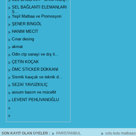
SEL BAĞLANTI ELEMANLARI
S...
Yeşil Matbaa ve Promosyon
ŞENER BİNGÖL
HANIM MECİT
Cınar desing
akmat
Odin ctp sanayi ve dış ti...
ÇETİN KOÇAK
ÖMC STICKER DÜKKANI
Sismik kauçuk ve teknik d...
SEZAİ YAVUZKILIÇ
assum basım ve mücellit
LEVENT PEHLİVANOĞLU
SON KAYIT OLAN ÜYELER :
PARİSTANBUL
uslu kutu matbaacıl