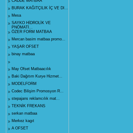
CADDE MATBAA
BURAK KAĞITÇILIK İÇ VE DI...
Mesa
SAYKO HİDROLİK VE
PNÖMATİ...
ÖZER FORM MATBAA
Mercan basim matbaa promo...
YAŞAR OFSET
binay matbaa
May Ofset Matbaacılık
Baki Dağıtım Kurye Hizmet...
MODELFORM
Codec Bilişim Promosyon R...
stepajans reklamcılık mat...
TEKNİK FREKANS
serkan matbaa
Merkez kagıt
A OFSET