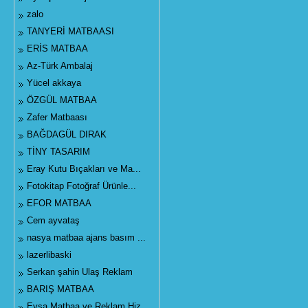
zalo
TANYERİ MATBAASI
ERİS MATBAA
Az-Türk Ambalaj
Yücel akkaya
ÖZGÜL MATBAA
Zafer Matbaası
BAĞDAGÜL DIRAK
TİNY TASARIM
Eray Kutu Bıçakları ve Ma...
Fotokitap Fotoğraf Ürünle...
EFOR MATBAA
Cem ayvataş
nasya matbaa ajans basım ...
lazerlibaski
Serkan şahin Ulaş Reklam
BARIŞ MATBAA
Eysa Matbaa ve Reklam Hiz...