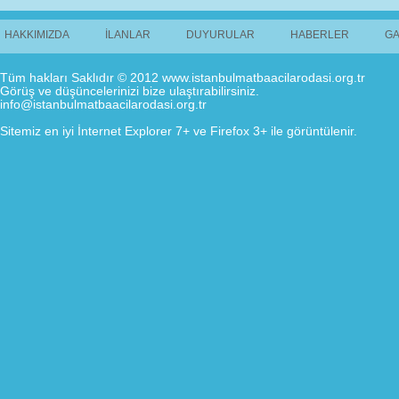
HAKKIMIZDA
İLANLAR
DUYURULAR
HABERLER
GA
Tüm hakları Saklıdır © 2012 www.istanbulmatbaacilarodasi.org.tr
Görüş ve düşüncelerinizi bize ulaştırabilirsiniz.
info@istanbulmatbaacilarodasi.org.tr
Sitemiz en iyi İnternet Explorer 7+ ve Firefox 3+ ile görüntülenir.