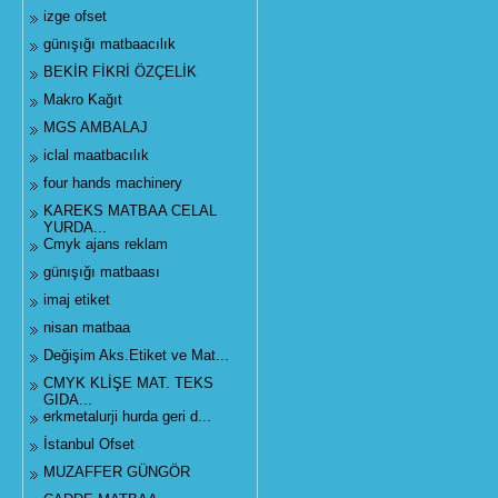
izge ofset
günışığı matbaacılık
BEKİR FİKRİ ÖZÇELİK
Makro Kağıt
MGS AMBALAJ
iclal maatbacılık
four hands machinery
KAREKS MATBAA CELAL
YURDA...
Cmyk ajans reklam
günışığı matbaası
imaj etiket
nisan matbaa
Değişim Aks.Etiket ve Mat...
CMYK KLİŞE MAT. TEKS
GIDA...
erkmetalurji hurda geri d...
İstanbul Ofset
MUZAFFER GÜNGÖR