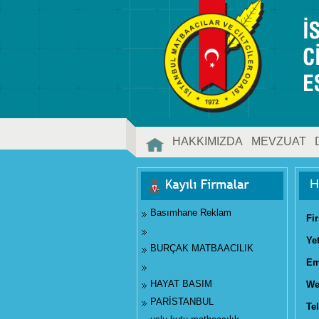
HAKKIMIZDA
MEVZUAT
İLETİŞİM
H
Basımhane Reklam
Fi
Ye
BURÇAK MATBAACILIK
Em
HAYAT BASIM
We
PARİSTANBUL
Tel