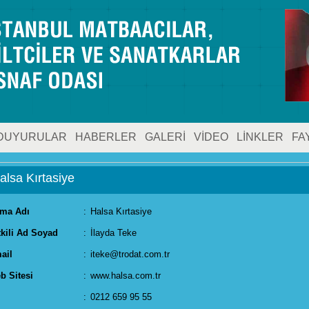
DUYURULAR
HABERLER
GALERİ
VİDEO
LİNKLER
FA
alsa Kırtasiye
rma Adı
:
Halsa Kırtasiye
tkili Ad Soyad
:
İlayda Teke
ail
:
iteke@trodat.com.tr
b Sitesi
:
www.halsa.com.tr
:
0212 659 95 55