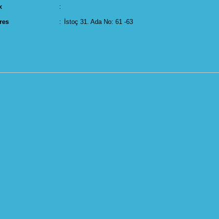
x
:
res
:
İstoç 31. Ada No: 61 -63