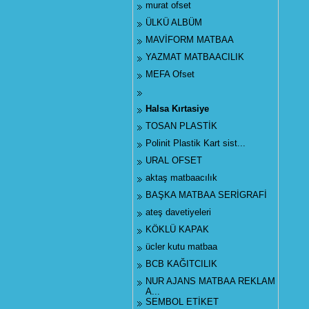
murat ofset
ÜLKÜ ALBÜM
MAVİFORM MATBAA
YAZMAT MATBAACILIK
MEFA Ofset
Halsa Kırtasiye
TOSAN PLASTİK
Polinit Plastik Kart sist...
URAL OFSET
aktaş matbaacılık
BAŞKA MATBAA SERİGRAFİ
ateş davetiyeleri
KÖKLÜ KAPAK
ücler kutu matbaa
BCB KAĞITCILIK
NUR AJANS MATBAA REKLAM
A...
SEMBOL ETİKET