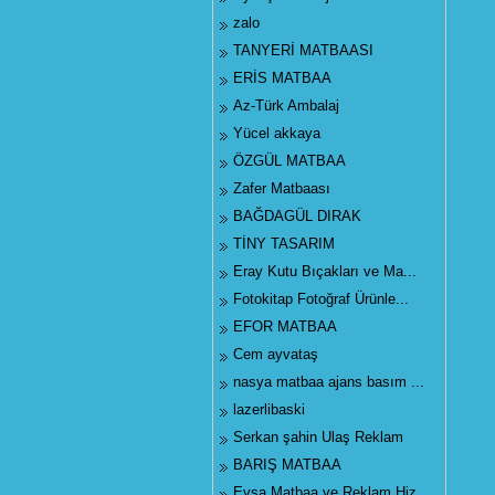
zalo
TANYERİ MATBAASI
ERİS MATBAA
Az-Türk Ambalaj
Yücel akkaya
ÖZGÜL MATBAA
Zafer Matbaası
BAĞDAGÜL DIRAK
TİNY TASARIM
Eray Kutu Bıçakları ve Ma...
Fotokitap Fotoğraf Ürünle...
EFOR MATBAA
Cem ayvataş
nasya matbaa ajans basım ...
lazerlibaski
Serkan şahin Ulaş Reklam
BARIŞ MATBAA
Eysa Matbaa ve Reklam Hiz...