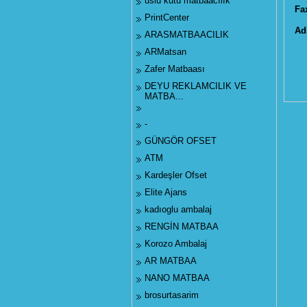
uslu kutu matbaacılık
Fa
PrintCenter
Ad
ARASMATBAACILIK
ARMatsan
Zafer Matbaası
DEYU REKLAMCILIK VE
MATBA...
-
GÜNGÖR OFSET
ATM
Kardeşler Ofset
Elite Ajans
kadıoglu ambalaj
RENGİN MATBAA
Korozo Ambalaj
AR MATBAA
NANO MATBAA
brosurtasarim