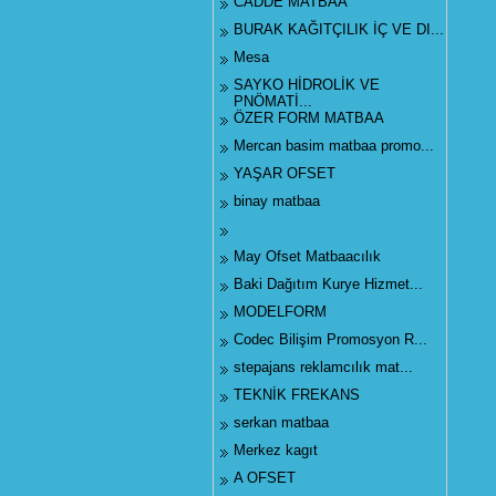
CADDE MATBAA
BURAK KAĞITÇILIK İÇ VE DI...
Mesa
SAYKO HİDROLİK VE
PNÖMATİ...
ÖZER FORM MATBAA
Mercan basim matbaa promo...
YAŞAR OFSET
binay matbaa
May Ofset Matbaacılık
Baki Dağıtım Kurye Hizmet...
MODELFORM
Codec Bilişim Promosyon R...
stepajans reklamcılık mat...
TEKNİK FREKANS
serkan matbaa
Merkez kagıt
A OFSET