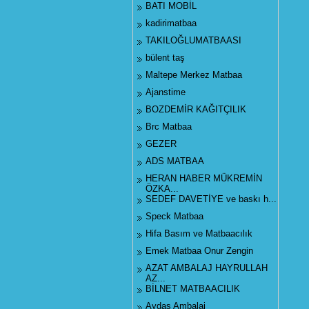
BATI MOBİL
kadirimatbaa
TAKILOĞLUMATBAASI
bülent taş
Maltepe Merkez Matbaa
Ajanstime
BOZDEMİR KAĞITÇILIK
Brc Matbaa
GEZER
ADS MATBAA
HERAN HABER MÜKREMİN
ÖZKA...
SEDEF DAVETİYE ve baskı h...
Speck Matbaa
Hifa Basım ve Matbaacılık
Emek Matbaa Onur Zengin
AZAT AMBALAJ HAYRULLAH
AZ...
BİLNET MATBAACILIK
Aydaş Ambalaj