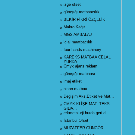
izge ofset
günışığı matbaacılık
BEKİR FİKRİ ÖZÇELİK
Makro Kağıt
MGS AMBALAJ
iclal maatbacılık
four hands machinery
KAREKS MATBAA CELAL
YURDA...
Cmyk ajans reklam
günışığı matbaası
imaj etiket
nisan matbaa
Değişim Aks.Etiket ve Mat...
CMYK KLİŞE MAT. TEKS
GIDA...
erkmetalurji hurda geri d...
İstanbul Ofset
MUZAFFER GÜNGÖR