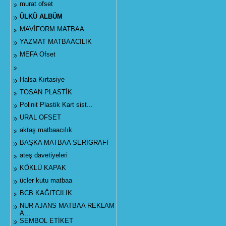
murat ofset
ÜLKÜ ALBÜM
MAVİFORM MATBAA
YAZMAT MATBAACILIK
MEFA Ofset
Halsa Kırtasiye
TOSAN PLASTİK
Polinit Plastik Kart sist...
URAL OFSET
aktaş matbaacılık
BAŞKA MATBAA SERİGRAFİ
ateş davetiyeleri
KÖKLÜ KAPAK
ücler kutu matbaa
BCB KAĞITCILIK
NUR AJANS MATBAA REKLAM
A...
SEMBOL ETİKET