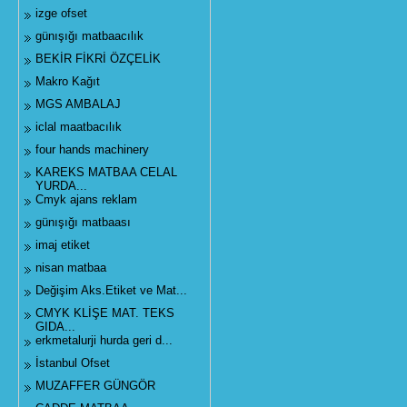
izge ofset
günışığı matbaacılık
BEKİR FİKRİ ÖZÇELİK
Makro Kağıt
MGS AMBALAJ
iclal maatbacılık
four hands machinery
KAREKS MATBAA CELAL
YURDA...
Cmyk ajans reklam
günışığı matbaası
imaj etiket
nisan matbaa
Değişim Aks.Etiket ve Mat...
CMYK KLİŞE MAT. TEKS
GIDA...
erkmetalurji hurda geri d...
İstanbul Ofset
MUZAFFER GÜNGÖR