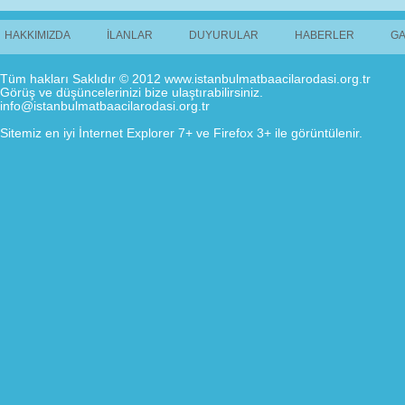
HAKKIMIZDA
İLANLAR
DUYURULAR
HABERLER
GA
Tüm hakları Saklıdır © 2012 www.istanbulmatbaacilarodasi.org.tr
Görüş ve düşüncelerinizi bize ulaştırabilirsiniz.
info@istanbulmatbaacilarodasi.org.tr
Sitemiz en iyi İnternet Explorer 7+ ve Firefox 3+ ile görüntülenir.