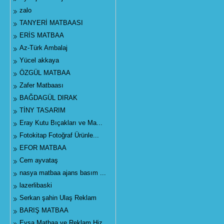
zalo
TANYERİ MATBAASI
ERİS MATBAA
Az-Türk Ambalaj
Yücel akkaya
ÖZGÜL MATBAA
Zafer Matbaası
BAĞDAGÜL DIRAK
TİNY TASARIM
Eray Kutu Bıçakları ve Ma...
Fotokitap Fotoğraf Ürünle...
EFOR MATBAA
Cem ayvataş
nasya matbaa ajans basım ...
lazerlibaski
Serkan şahin Ulaş Reklam
BARIŞ MATBAA
Eysa Matbaa ve Reklam Hiz...