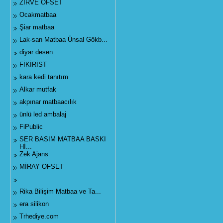
ZİRVE OFSET
Ocakmatbaa
Şiar matbaa
Lak-san Matbaa Ünsal Gökb...
diyar desen
FİKİRİST
kara kedi tanıtım
Alkar mutfak
akpınar matbaacılık
ünlü led ambalaj
FiPublic
SER BASIM MATBAA BASKI
Hİ...
Zek Ajans
MİRAY OFSET
Rika Bilişim Matbaa ve Ta...
era silikon
Trhediye.com