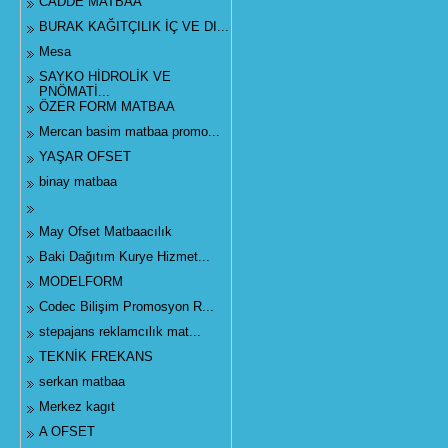
CADDE MATBAA
BURAK KAĞITÇILIK İÇ VE DI...
Mesa
SAYKO HİDROLİK VE
PNÖMATİ...
ÖZER FORM MATBAA
Mercan basim matbaa promo...
YAŞAR OFSET
binay matbaa
May Ofset Matbaacılık
Baki Dağıtım Kurye Hizmet...
MODELFORM
Codec Bilişim Promosyon R...
stepajans reklamcılık mat...
TEKNİK FREKANS
serkan matbaa
Merkez kagıt
A OFSET