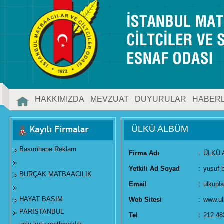
HAKKIMIZDA
MEVZUAT
DUYURULAR
HABER
İLETİŞİM
ÜLKÜ ALBÜM
Basımhane Reklam
Firma Adı
:
ÜLKÜ 
Yetkili Ad Soyad
:
yusuf 
BURÇAK MATBAACILIK
Email
:
ulkupl
HAYAT BASIM
Web Sitesi
:
www.ul
PARİSTANBUL
Tel
:
212 48