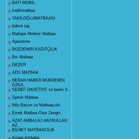
BATI MOBİL
kadirimatbaa
TAKILOĞLUMATBAASI
bülent taş
Maltepe Merkez Matbaa
Ajanstime
BOZDEMİR KAĞITÇILIK
Brc Matbaa
GEZER
ADS MATBAA
HERAN HABER MÜKREMİN
ÖZKA...
SEDEF DAVETİYE ve baskı h...
Speck Matbaa
Hifa Basım ve Matbaacılık
Emek Matbaa Onur Zengin
AZAT AMBALAJ HAYRULLAH
AZ...
BİLNET MATBAACILIK
Aydaş Ambalaj