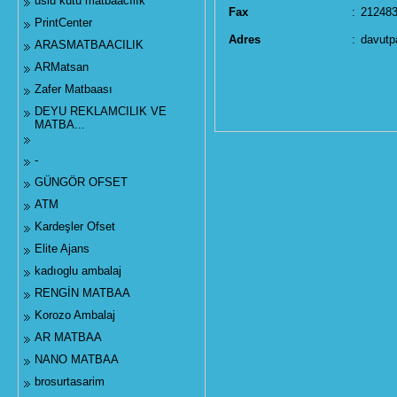
uslu kutu matbaacılık
Fax
:
21248
PrintCenter
Adres
:
davutp
ARASMATBAACILIK
ARMatsan
Zafer Matbaası
DEYU REKLAMCILIK VE
MATBA...
-
GÜNGÖR OFSET
ATM
Kardeşler Ofset
Elite Ajans
kadıoglu ambalaj
RENGİN MATBAA
Korozo Ambalaj
AR MATBAA
NANO MATBAA
brosurtasarim