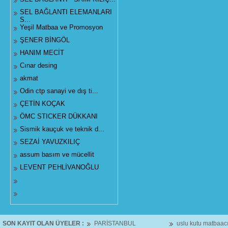
SEL BAĞLANTI ELEMANLARI
S...
Yeşil Matbaa ve Promosyon
ŞENER BİNGÖL
HANIM MECİT
Cınar desing
akmat
Odin ctp sanayi ve dış ti...
ÇETİN KOÇAK
ÖMC STICKER DÜKKANI
Sismik kauçuk ve teknik d...
SEZAİ YAVUZKILIÇ
assum basım ve mücellit
LEVENT PEHLİVANOĞLU
SON KAYIT OLAN ÜYELER :
PARİSTANBUL
uslu kutu matbaacıl