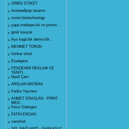
ORBİS ETİKET
instawallpop tasarım
vision biotechnology
çapa matbaacılık ve promo...
gesk kauçuk
Ays kagicilik demircilik ...
MEHMET TORUN
hünkar ofset
Etudajans
PEKDEMİR REKLAM VE
TANITI...
Nazif Çam
ARSLAN MATBAA
Farika Yayınevi
AHMET ERASLAN - PRİNT
MED...
Fevzi Gülergün
FATİH ERGAN
canofset
SEL BAĞLANTI - SAİM KILIÇ...