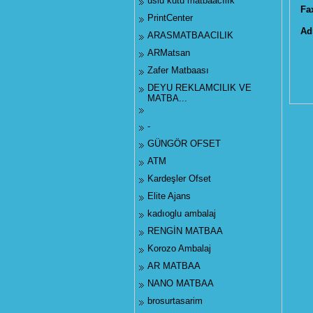
uslu kutu matbaacılık
Fa
PrintCenter
Ad
ARASMATBAACILIK
ARMatsan
Zafer Matbaası
DEYU REKLAMCILIK VE
MATBA...
-
GÜNGÖR OFSET
ATM
Kardeşler Ofset
Elite Ajans
kadıoglu ambalaj
RENGİN MATBAA
Korozo Ambalaj
AR MATBAA
NANO MATBAA
brosurtasarim