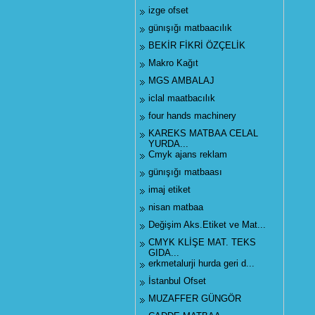
izge ofset
günışığı matbaacılık
BEKİR FİKRİ ÖZÇELİK
Makro Kağıt
MGS AMBALAJ
iclal maatbacılık
four hands machinery
KAREKS MATBAA CELAL
YURDA...
Cmyk ajans reklam
günışığı matbaası
imaj etiket
nisan matbaa
Değişim Aks.Etiket ve Mat...
CMYK KLİŞE MAT. TEKS
GIDA...
erkmetalurji hurda geri d...
İstanbul Ofset
MUZAFFER GÜNGÖR