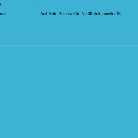
x
:
res
:
Adil Mah. Polenez Cd. No:38 Sultanbeyli / İST.