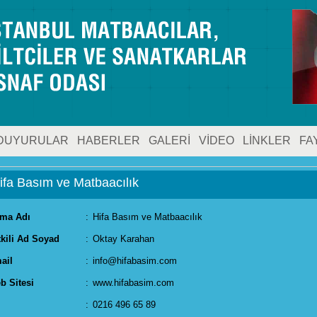
DUYURULAR
HABERLER
GALERİ
VİDEO
LİNKLER
FA
ifa Basım ve Matbaacılık
rma Adı
:
Hifa Basım ve Matbaacılık
tkili Ad Soyad
:
Oktay Karahan
ail
:
info@hifabasim.com
b Sitesi
:
www.hifabasim.com
:
0216 496 65 89