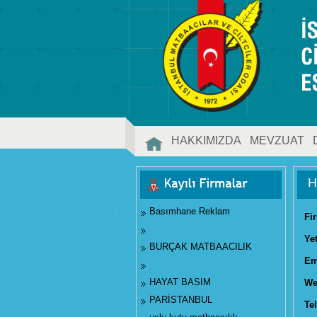
HAKKIMIZDA
MEVZUAT
İLETİŞİM
H
Basımhane Reklam
Fi
Ye
BURÇAK MATBAACILIK
Em
HAYAT BASIM
We
PARİSTANBUL
Tel