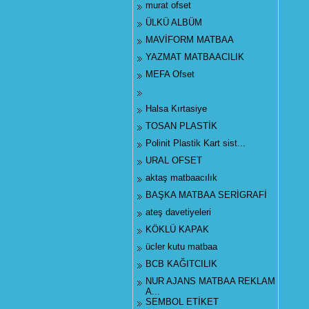
murat ofset
ÜLKÜ ALBÜM
MAVİFORM MATBAA
YAZMAT MATBAACILIK
MEFA Ofset
Halsa Kırtasiye
TOSAN PLASTİK
Polinit Plastik Kart sist...
URAL OFSET
aktaş matbaacılık
BAŞKA MATBAA SERİGRAFİ
ateş davetiyeleri
KÖKLÜ KAPAK
ücler kutu matbaa
BCB KAĞITCILIK
NUR AJANS MATBAA REKLAM
A...
SEMBOL ETİKET