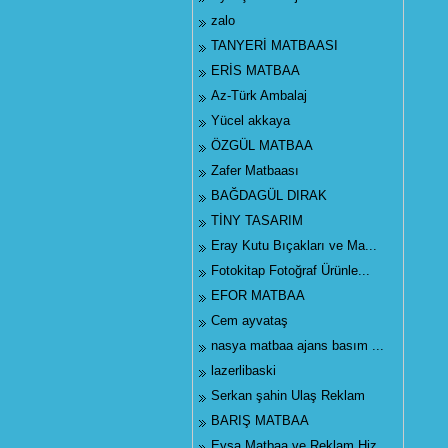
zalo
TANYERİ MATBAASI
ERİS MATBAA
Az-Türk Ambalaj
Yücel akkaya
ÖZGÜL MATBAA
Zafer Matbaası
BAĞDAGÜL DIRAK
TİNY TASARIM
Eray Kutu Bıçakları ve Ma...
Fotokitap Fotoğraf Ürünle...
EFOR MATBAA
Cem ayvataş
nasya matbaa ajans basım ...
lazerlibaski
Serkan şahin Ulaş Reklam
BARIŞ MATBAA
Eysa Matbaa ve Reklam Hiz...