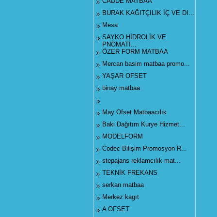
CADDE MATBAA
BURAK KAĞITÇILIK İÇ VE DI...
Mesa
SAYKO HİDROLİK VE
PNÖMATİ...
ÖZER FORM MATBAA
Mercan basim matbaa promo...
YAŞAR OFSET
binay matbaa
May Ofset Matbaacılık
Baki Dağıtım Kurye Hizmet...
MODELFORM
Codec Bilişim Promosyon R...
stepajans reklamcılık mat...
TEKNİK FREKANS
serkan matbaa
Merkez kagıt
A OFSET