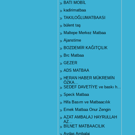
BATI MOBİL
kadirimatbaa
TAKILOĞLUMATBAASI
bülent taş
Maltepe Merkez Matbaa
Ajanstime
BOZDEMİR KAĞITÇILIK
Brc Matbaa
GEZER
ADS MATBAA
HERAN HABER MÜKREMİN
ÖZKA...
SEDEF DAVETİYE ve baskı h...
Speck Matbaa
Hifa Basım ve Matbaacılık
Emek Matbaa Onur Zengin
AZAT AMBALAJ HAYRULLAH
AZ...
BİLNET MATBAACILIK
Aydaş Ambalaj