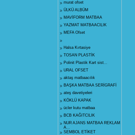
murat ofset
ÜLKÜ ALBÜM
MAVİFORM MATBAA
YAZMAT MATBAACILIK
MEFA Ofset
Halsa Kırtasiye
TOSAN PLASTİK
Polinit Plastik Kart sist...
URAL OFSET
aktaş matbaacılık
BAŞKA MATBAA SERİGRAFİ
ateş davetiyeleri
KÖKLÜ KAPAK
ücler kutu matbaa
BCB KAĞITCILIK
NUR AJANS MATBAA REKLAM
A...
SEMBOL ETİKET