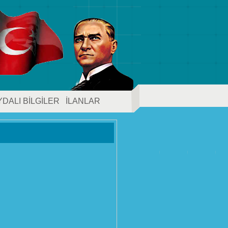
YDALI BİLGİLER
İLANLAR