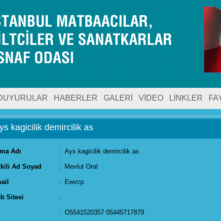
DUYURULAR
HABERLER
GALERİ
VİDEO
LİNKLER
FA
ys kagicilik demircilik as
rma Adı
:
Ays kagicilik demircilik as
tkili Ad Soyad
:
Mevlut Oral
ail
:
Ewvcp
b Sitesi
:
:
O5541520357 05445717879