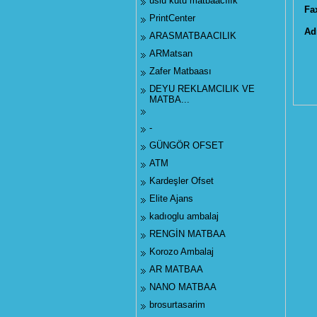
uslu kutu matbaacılık
Fa
PrintCenter
Ad
ARASMATBAACILIK
ARMatsan
Zafer Matbaası
DEYU REKLAMCILIK VE
MATBA...
-
GÜNGÖR OFSET
ATM
Kardeşler Ofset
Elite Ajans
kadıoglu ambalaj
RENGİN MATBAA
Korozo Ambalaj
AR MATBAA
NANO MATBAA
brosurtasarim