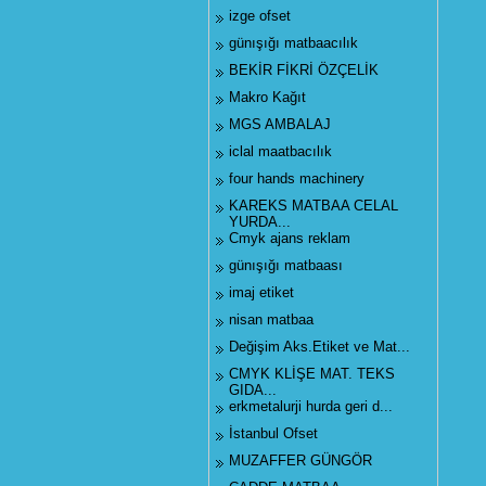
izge ofset
günışığı matbaacılık
BEKİR FİKRİ ÖZÇELİK
Makro Kağıt
MGS AMBALAJ
iclal maatbacılık
four hands machinery
KAREKS MATBAA CELAL
YURDA...
Cmyk ajans reklam
günışığı matbaası
imaj etiket
nisan matbaa
Değişim Aks.Etiket ve Mat...
CMYK KLİŞE MAT. TEKS
GIDA...
erkmetalurji hurda geri d...
İstanbul Ofset
MUZAFFER GÜNGÖR