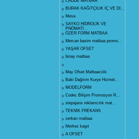
CADDE MATBAA
BURAK KAĞITÇILIK İÇ VE DI...
Mesa
SAYKO HİDROLİK VE
PNÖMATİ...
ÖZER FORM MATBAA
Mercan basim matbaa promo...
YAŞAR OFSET
binay matbaa
May Ofset Matbaacılık
Baki Dağıtım Kurye Hizmet...
MODELFORM
Codec Bilişim Promosyon R...
stepajans reklamcılık mat...
TEKNİK FREKANS
serkan matbaa
Merkez kagıt
A OFSET