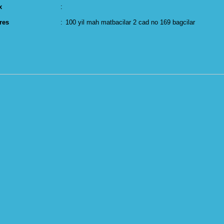
x
:
res
:
100 yil mah matbacilar 2 cad no 169 bagcilar