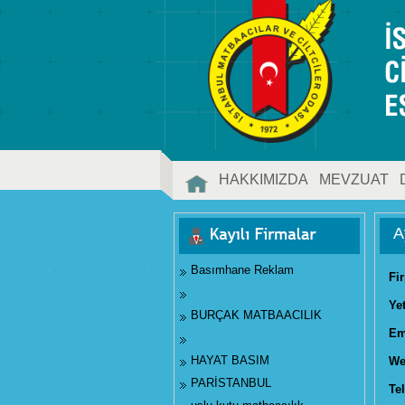
HAKKIMIZDA
MEVZUAT
İLETİŞİM
A
Basımhane Reklam
Fi
Ye
BURÇAK MATBAACILIK
Em
HAYAT BASIM
We
PARİSTANBUL
Tel