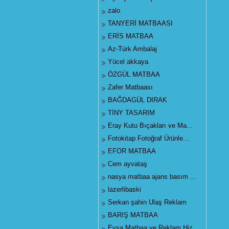
zalo
TANYERİ MATBAASI
ERİS MATBAA
Az-Türk Ambalaj
Yücel akkaya
ÖZGÜL MATBAA
Zafer Matbaası
BAĞDAGÜL DIRAK
TİNY TASARIM
Eray Kutu Bıçakları ve Ma...
Fotokitap Fotoğraf Ürünle...
EFOR MATBAA
Cem ayvataş
nasya matbaa ajans basım ...
lazerlibaski
Serkan şahin Ulaş Reklam
BARIŞ MATBAA
Eysa Matbaa ve Reklam Hiz...