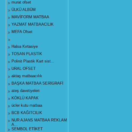
murat ofset
ÜLKÜ ALBÜM
MAVİFORM MATBAA
YAZMAT MATBAACILIK
MEFA Ofset
Halsa Kırtasiye
TOSAN PLASTİK
Polinit Plastik Kart sist...
URAL OFSET
aktaş matbaacılık
BAŞKA MATBAA SERİGRAFİ
ateş davetiyeleri
KÖKLÜ KAPAK
ücler kutu matbaa
BCB KAĞITCILIK
NUR AJANS MATBAA REKLAM
A...
SEMBOL ETİKET