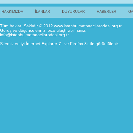
HAKKIMIZDA
İLANLAR
DUYURULAR
HABERLER
GA
Tüm hakları Saklıdır © 2012 www.istanbulmatbaacilarodasi.org.tr
Görüş ve düşüncelerinizi bize ulaştırabilirsiniz.
info@istanbulmatbaacilarodasi.org.tr
Sitemiz en iyi İnternet Explorer 7+ ve Firefox 3+ ile görüntülenir.