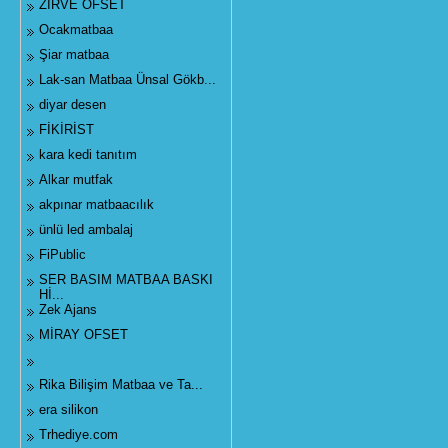
ZİRVE OFSET
Ocakmatbaa
Şiar matbaa
Lak-san Matbaa Ünsal Gökb...
diyar desen
FİKİRİST
kara kedi tanıtım
Alkar mutfak
akpınar matbaacılık
ünlü led ambalaj
FiPublic
SER BASIM MATBAA BASKI
Hİ...
Zek Ajans
MİRAY OFSET
Rika Bilişim Matbaa ve Ta...
era silikon
Trhediye.com