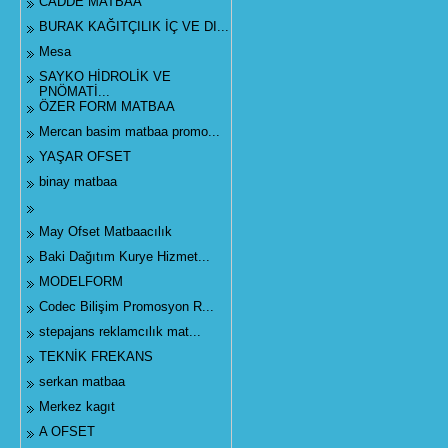
CADDE MATBAA
BURAK KAĞITÇILIK İÇ VE DI...
Mesa
SAYKO HİDROLİK VE
PNÖMATİ...
ÖZER FORM MATBAA
Mercan basim matbaa promo...
YAŞAR OFSET
binay matbaa
May Ofset Matbaacılık
Baki Dağıtım Kurye Hizmet...
MODELFORM
Codec Bilişim Promosyon R...
stepajans reklamcılık mat...
TEKNİK FREKANS
serkan matbaa
Merkez kagıt
A OFSET