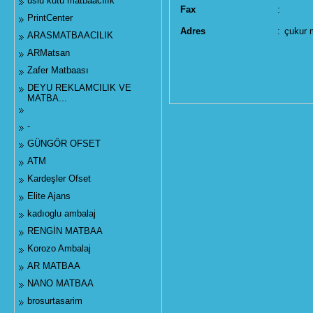
uslu kutu matbaacılık
Fax
:
PrintCenter
Adres
:
çukur 
ARASMATBAACILIK
ARMatsan
Zafer Matbaası
DEYU REKLAMCILIK VE
MATBA...
-
GÜNGÖR OFSET
ATM
Kardeşler Ofset
Elite Ajans
kadıoglu ambalaj
RENGİN MATBAA
Korozo Ambalaj
AR MATBAA
NANO MATBAA
brosurtasarim