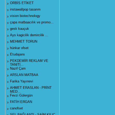
ORBİS ETİKET
instawallpop tasarım
vision biotechnology
çapa matbaacılık ve promo...
gesk kauçuk
Ays kagicilik demircilik ...
MEHMET TORUN
hünkar ofset
Etudajans
PEKDEMİR REKLAM VE
TANITI...
Nazif Çam
ARSLAN MATBAA
Farika Yayınevi
AHMET ERASLAN - PRİNT
MED...
Fevzi Gülergün
FATİH ERGAN
canofset
SEL BAĞLANTI - SAİM KILIÇ...