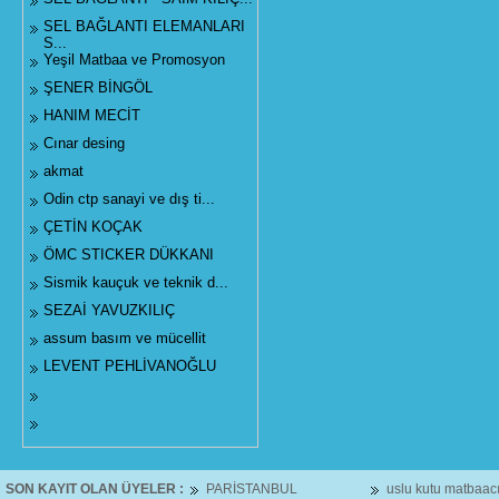
SEL BAĞLANTI ELEMANLARI
S...
Yeşil Matbaa ve Promosyon
ŞENER BİNGÖL
HANIM MECİT
Cınar desing
akmat
Odin ctp sanayi ve dış ti...
ÇETİN KOÇAK
ÖMC STICKER DÜKKANI
Sismik kauçuk ve teknik d...
SEZAİ YAVUZKILIÇ
assum basım ve mücellit
LEVENT PEHLİVANOĞLU
SON KAYIT OLAN ÜYELER :
PARİSTANBUL
uslu kutu matbaacı