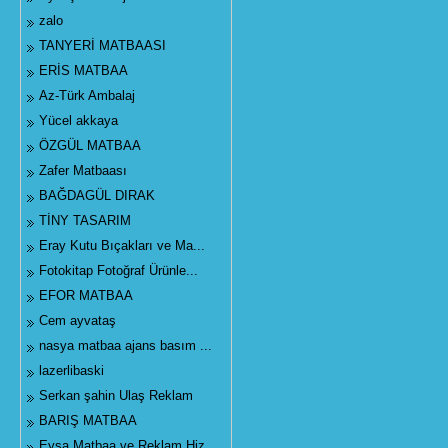
zalo
TANYERİ MATBAASI
ERİS MATBAA
Az-Türk Ambalaj
Yücel akkaya
ÖZGÜL MATBAA
Zafer Matbaası
BAĞDAGÜL DIRAK
TİNY TASARIM
Eray Kutu Bıçakları ve Ma...
Fotokitap Fotoğraf Ürünle...
EFOR MATBAA
Cem ayvataş
nasya matbaa ajans basım ...
lazerlibaski
Serkan şahin Ulaş Reklam
BARIŞ MATBAA
Eysa Matbaa ve Reklam Hiz...