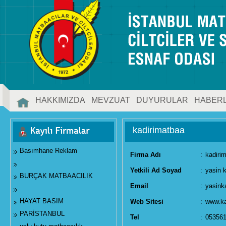
HAKKIMIZDA
MEVZUAT
DUYURULAR
HABER
İLETİŞİM
kadirimatbaa
Basımhane Reklam
Firma Adı
:
kadiri
Yetkili Ad Soyad
:
yasin 
BURÇAK MATBAACILIK
Email
:
yasink
HAYAT BASIM
Web Sitesi
:
www.ka
PARİSTANBUL
Tel
:
05356