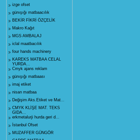
izge ofset
günışığı matbaacılık
BEKİR FİKRİ ÖZÇELİK
Makro Kağıt
MGS AMBALAJ
iclal maatbacılık
four hands machinery
KAREKS MATBAA CELAL
YURDA...
Cmyk ajans reklam
günışığı matbaası
imaj etiket
nisan matbaa
Değişim Aks.Etiket ve Mat...
CMYK KLİŞE MAT. TEKS
GIDA...
erkmetalurji hurda geri d...
İstanbul Ofset
MUZAFFER GÜNGÖR