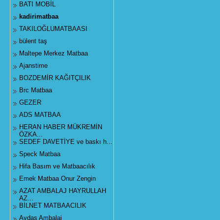
BATI MOBİL
kadirimatbaa
TAKILOĞLUMATBAASI
bülent taş
Maltepe Merkez Matbaa
Ajanstime
BOZDEMİR KAĞITÇILIK
Brc Matbaa
GEZER
ADS MATBAA
HERAN HABER MÜKREMİN
ÖZKA...
SEDEF DAVETİYE ve baskı h...
Speck Matbaa
Hifa Basım ve Matbaacılık
Emek Matbaa Onur Zengin
AZAT AMBALAJ HAYRULLAH
AZ...
BİLNET MATBAACILIK
Aydaş Ambalaj