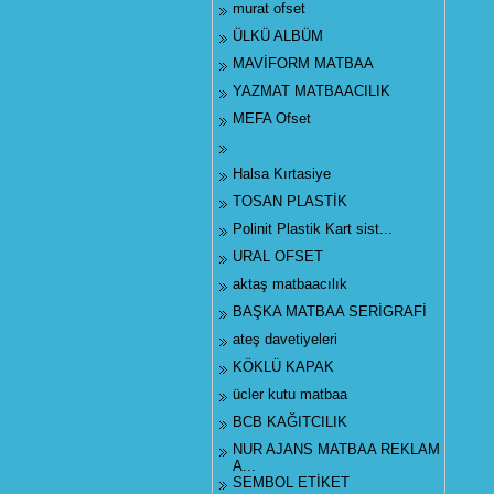
murat ofset
ÜLKÜ ALBÜM
MAVİFORM MATBAA
YAZMAT MATBAACILIK
MEFA Ofset
Halsa Kırtasiye
TOSAN PLASTİK
Polinit Plastik Kart sist...
URAL OFSET
aktaş matbaacılık
BAŞKA MATBAA SERİGRAFİ
ateş davetiyeleri
KÖKLÜ KAPAK
ücler kutu matbaa
BCB KAĞITCILIK
NUR AJANS MATBAA REKLAM
A...
SEMBOL ETİKET