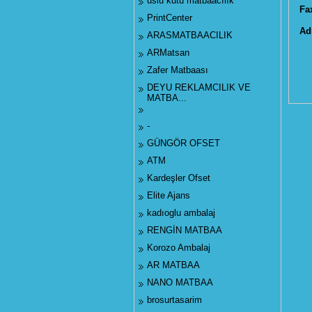
uslu kutu matbaacılık
Fa
PrintCenter
Ad
ARASMATBAACILIK
ARMatsan
Zafer Matbaası
DEYU REKLAMCILIK VE
MATBA...
-
GÜNGÖR OFSET
ATM
Kardeşler Ofset
Elite Ajans
kadıoglu ambalaj
RENGİN MATBAA
Korozo Ambalaj
AR MATBAA
NANO MATBAA
brosurtasarim