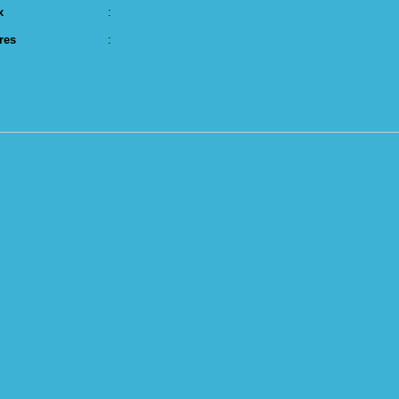
x
:
res
: