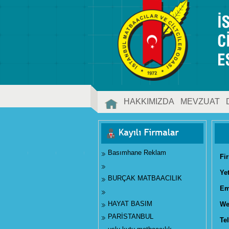
HAKKIMIZDA
MEVZUAT
İLETİŞİM
Basımhane Reklam
Fi
Ye
BURÇAK MATBAACILIK
Em
HAYAT BASIM
We
PARİSTANBUL
Tel