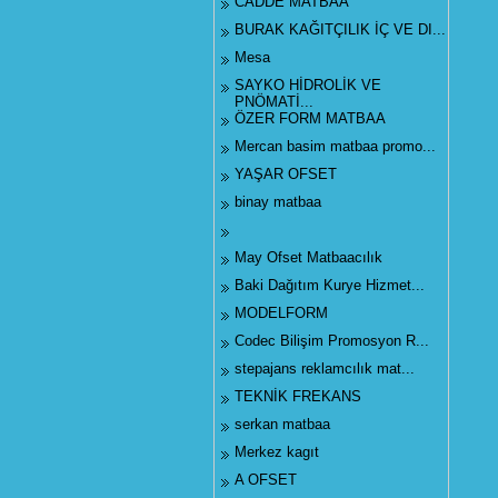
CADDE MATBAA
BURAK KAĞITÇILIK İÇ VE DI...
Mesa
SAYKO HİDROLİK VE
PNÖMATİ...
ÖZER FORM MATBAA
Mercan basim matbaa promo...
YAŞAR OFSET
binay matbaa
May Ofset Matbaacılık
Baki Dağıtım Kurye Hizmet...
MODELFORM
Codec Bilişim Promosyon R...
stepajans reklamcılık mat...
TEKNİK FREKANS
serkan matbaa
Merkez kagıt
A OFSET