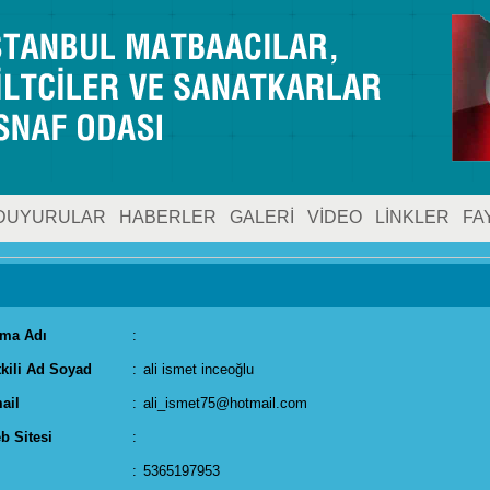
DUYURULAR
HABERLER
GALERİ
VİDEO
LİNKLER
FA
rma Adı
:
tkili Ad Soyad
:
ali ismet inceoğlu
ail
:
ali_ismet75@hotmail.com
b Sitesi
:
:
5365197953