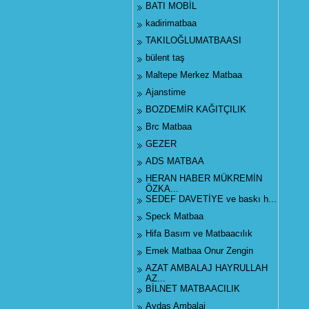
BATI MOBİL
kadirimatbaa
TAKILOĞLUMATBAASI
bülent taş
Maltepe Merkez Matbaa
Ajanstime
BOZDEMİR KAĞITÇILIK
Brc Matbaa
GEZER
ADS MATBAA
HERAN HABER MÜKREMİN
ÖZKA...
SEDEF DAVETİYE ve baskı h...
Speck Matbaa
Hifa Basım ve Matbaacılık
Emek Matbaa Onur Zengin
AZAT AMBALAJ HAYRULLAH
AZ...
BİLNET MATBAACILIK
Aydaş Ambalaj