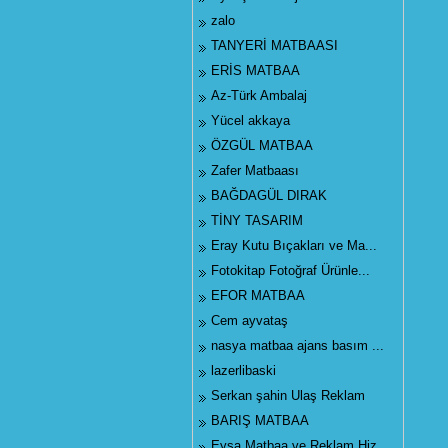
zalo
TANYERİ MATBAASI
ERİS MATBAA
Az-Türk Ambalaj
Yücel akkaya
ÖZGÜL MATBAA
Zafer Matbaası
BAĞDAGÜL DIRAK
TİNY TASARIM
Eray Kutu Bıçakları ve Ma...
Fotokitap Fotoğraf Ürünle...
EFOR MATBAA
Cem ayvataş
nasya matbaa ajans basım ...
lazerlibaski
Serkan şahin Ulaş Reklam
BARIŞ MATBAA
Eysa Matbaa ve Reklam Hiz...