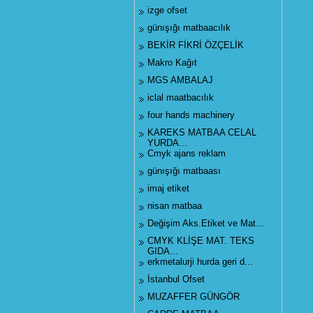
izge ofset
günışığı matbaacılık
BEKİR FİKRİ ÖZÇELİK
Makro Kağıt
MGS AMBALAJ
iclal maatbacılık
four hands machinery
KAREKS MATBAA CELAL
YURDA...
Cmyk ajans reklam
günışığı matbaası
imaj etiket
nisan matbaa
Değişim Aks.Etiket ve Mat...
CMYK KLİŞE MAT. TEKS
GIDA...
erkmetalurji hurda geri d...
İstanbul Ofset
MUZAFFER GÜNGÖR