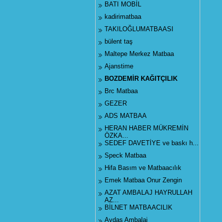
BATI MOBİL
kadirimatbaa
TAKILOĞLUMATBAASI
bülent taş
Maltepe Merkez Matbaa
Ajanstime
BOZDEMİR KAĞITÇILIK
Brc Matbaa
GEZER
ADS MATBAA
HERAN HABER MÜKREMİN
ÖZKA...
SEDEF DAVETİYE ve baskı h...
Speck Matbaa
Hifa Basım ve Matbaacılık
Emek Matbaa Onur Zengin
AZAT AMBALAJ HAYRULLAH
AZ...
BİLNET MATBAACILIK
Aydaş Ambalaj