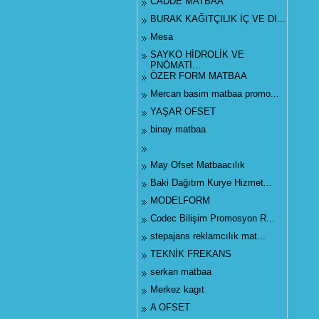
CADDE MATBAA
BURAK KAĞITÇILIK İÇ VE DI...
Mesa
SAYKO HİDROLİK VE
PNÖMATİ...
ÖZER FORM MATBAA
Mercan basim matbaa promo...
YAŞAR OFSET
binay matbaa
May Ofset Matbaacılık
Baki Dağıtım Kurye Hizmet...
MODELFORM
Codec Bilişim Promosyon R...
stepajans reklamcılık mat...
TEKNİK FREKANS
serkan matbaa
Merkez kagıt
A OFSET