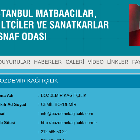
DUYURULAR
HABERLER
GALERİ
VİDEO
LİNKLER
FA
OZDEMİR KAĞITÇILIK
rma Adı
:
BOZDEMİR KAĞITÇILIK
tkili Ad Soyad
:
CEMİL BOZDEMİR
ail
:
info@bozdemirkagitcilik.com
b Sitesi
:
http://bozdemirkagitcilik.com.tr
:
212 565 50 22