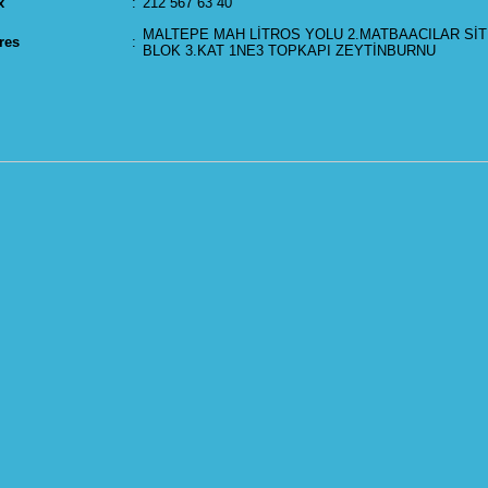
x
:
212 567 63 40
MALTEPE MAH LİTROS YOLU 2.MATBAACILAR SİT
res
:
BLOK 3.KAT 1NE3 TOPKAPI ZEYTİNBURNU