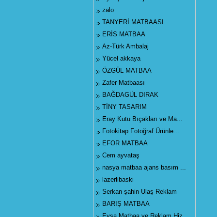
zalo
TANYERİ MATBAASI
ERİS MATBAA
Az-Türk Ambalaj
Yücel akkaya
ÖZGÜL MATBAA
Zafer Matbaası
BAĞDAGÜL DIRAK
TİNY TASARIM
Eray Kutu Bıçakları ve Ma...
Fotokitap Fotoğraf Ürünle...
EFOR MATBAA
Cem ayvataş
nasya matbaa ajans basım ...
lazerlibaski
Serkan şahin Ulaş Reklam
BARIŞ MATBAA
Eysa Matbaa ve Reklam Hiz...