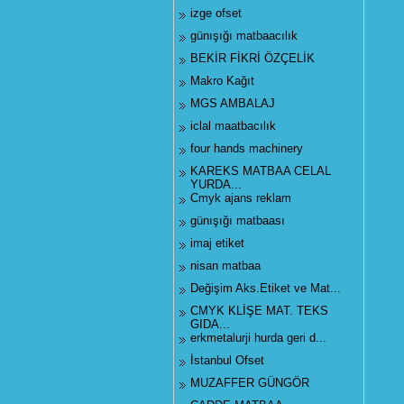
izge ofset
günışığı matbaacılık
BEKİR FİKRİ ÖZÇELİK
Makro Kağıt
MGS AMBALAJ
iclal maatbacılık
four hands machinery
KAREKS MATBAA CELAL
YURDA...
Cmyk ajans reklam
günışığı matbaası
imaj etiket
nisan matbaa
Değişim Aks.Etiket ve Mat...
CMYK KLİŞE MAT. TEKS
GIDA...
erkmetalurji hurda geri d...
İstanbul Ofset
MUZAFFER GÜNGÖR