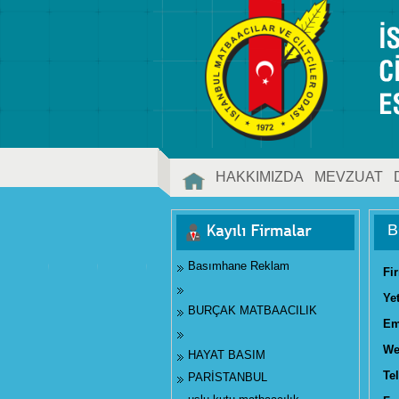
HAKKIMIZDA
MEVZUAT
İLETİŞİM
B
Basımhane Reklam
Fi
Ye
BURÇAK MATBAACILIK
Em
We
HAYAT BASIM
Tel
PARİSTANBUL