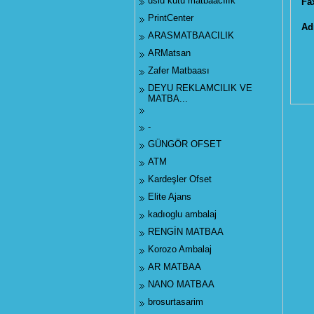
uslu kutu matbaacılık
Fa
PrintCenter
Ad
ARASMATBAACILIK
ARMatsan
Zafer Matbaası
DEYU REKLAMCILIK VE
MATBA...
-
GÜNGÖR OFSET
ATM
Kardeşler Ofset
Elite Ajans
kadıoglu ambalaj
RENGİN MATBAA
Korozo Ambalaj
AR MATBAA
NANO MATBAA
brosurtasarim