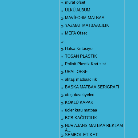
murat ofset
ÜLKÜ ALBÜM
MAVİFORM MATBAA
YAZMAT MATBAACILIK
MEFA Ofset
Halsa Kırtasiye
TOSAN PLASTİK
Polinit Plastik Kart sist...
URAL OFSET
aktaş matbaacılık
BAŞKA MATBAA SERİGRAFİ
ateş davetiyeleri
KÖKLÜ KAPAK
ücler kutu matbaa
BCB KAĞITCILIK
NUR AJANS MATBAA REKLAM
A...
SEMBOL ETİKET