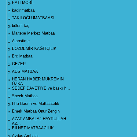
BATI MOBİL
kadirimatbaa
TAKILOĞLUMATBAASI
bülent taş
Maltepe Merkez Matbaa
Ajanstime
BOZDEMİR KAĞITÇILIK
Brc Matbaa
GEZER
ADS MATBAA
HERAN HABER MÜKREMİN
ÖZKA...
SEDEF DAVETİYE ve baskı h...
Speck Matbaa
Hifa Basım ve Matbaacılık
Emek Matbaa Onur Zengin
AZAT AMBALAJ HAYRULLAH
AZ...
BİLNET MATBAACILIK
Aydaş Ambalaj