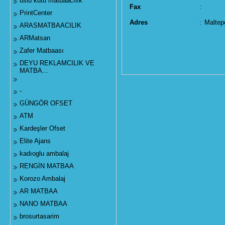
uslu kutu matbaacılık
Fax
:
PrintCenter
Adres
:
Maltep
ARASMATBAACILIK
ARMatsan
Zafer Matbaası
DEYU REKLAMCILIK VE
MATBA...
-
GÜNGÖR OFSET
ATM
Kardeşler Ofset
Elite Ajans
kadıoglu ambalaj
RENGİN MATBAA
Korozo Ambalaj
AR MATBAA
NANO MATBAA
brosurtasarim