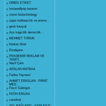
ORBİS ETİKET
instawallpop tasarım
vision biotechnology
çapa matbaacılık ve promo...
gesk kauçuk
Ays kagicilik demircilik ...
MEHMET TORUN
hünkar ofset
Etudajans
PEKDEMİR REKLAM VE
TANITI...
Nazif Çam
ARSLAN MATBAA
Farika Yayınevi
AHMET ERASLAN - PRİNT
MED...
Fevzi Gülergün
FATİH ERGAN
canofset
SEL BAĞLANTI - SAİM KILIÇ...