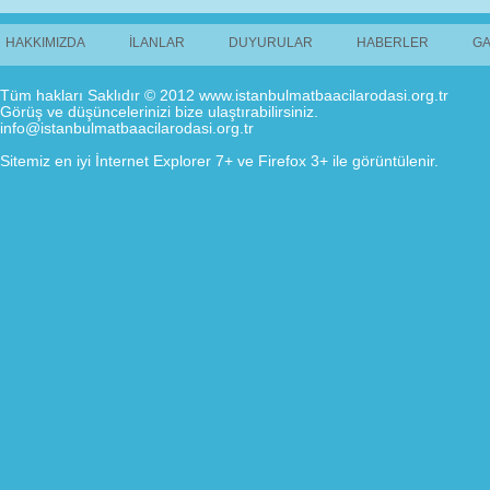
HAKKIMIZDA
İLANLAR
DUYURULAR
HABERLER
GA
Tüm hakları Saklıdır © 2012 www.istanbulmatbaacilarodasi.org.tr
Görüş ve düşüncelerinizi bize ulaştırabilirsiniz.
info@istanbulmatbaacilarodasi.org.tr
Sitemiz en iyi İnternet Explorer 7+ ve Firefox 3+ ile görüntülenir.