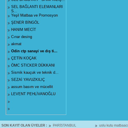
SEL BAĞLANTI ELEMANLARI
S...
Yeşil Matbaa ve Promosyon
ŞENER BİNGÖL
HANIM MECİT
Cınar desing
akmat
Odin ctp sanayi ve dış ti...
ÇETİN KOÇAK
ÖMC STICKER DÜKKANI
Sismik kauçuk ve teknik d...
SEZAİ YAVUZKILIÇ
assum basım ve mücellit
LEVENT PEHLİVANOĞLU
SON KAYIT OLAN ÜYELER :
PARİSTANBUL
uslu kutu matbaacılık