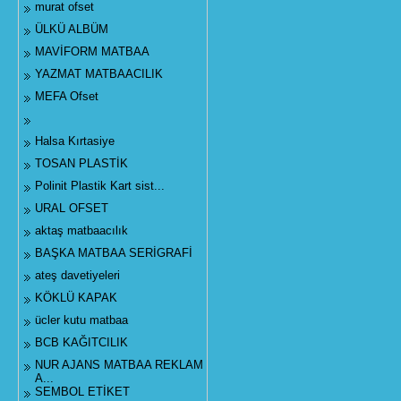
murat ofset
ÜLKÜ ALBÜM
MAVİFORM MATBAA
YAZMAT MATBAACILIK
MEFA Ofset
Halsa Kırtasiye
TOSAN PLASTİK
Polinit Plastik Kart sist...
URAL OFSET
aktaş matbaacılık
BAŞKA MATBAA SERİGRAFİ
ateş davetiyeleri
KÖKLÜ KAPAK
ücler kutu matbaa
BCB KAĞITCILIK
NUR AJANS MATBAA REKLAM
A...
SEMBOL ETİKET