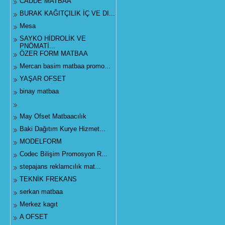
CADDE MATBAA
BURAK KAĞITÇILIK İÇ VE DI...
Mesa
SAYKO HİDROLİK VE
PNÖMATİ...
ÖZER FORM MATBAA
Mercan basim matbaa promo...
YAŞAR OFSET
binay matbaa
May Ofset Matbaacılık
Baki Dağıtım Kurye Hizmet...
MODELFORM
Codec Bilişim Promosyon R...
stepajans reklamcılık mat...
TEKNİK FREKANS
serkan matbaa
Merkez kagıt
A OFSET