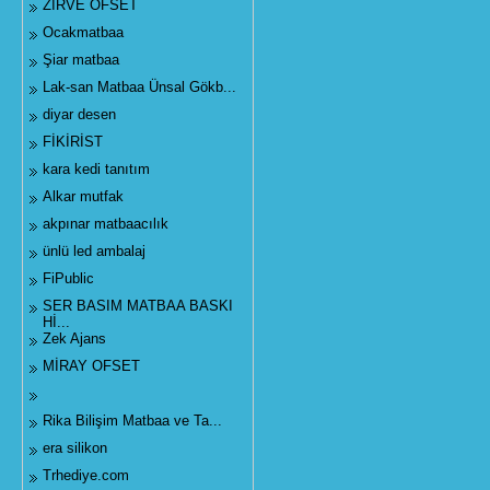
ZİRVE OFSET
Ocakmatbaa
Şiar matbaa
Lak-san Matbaa Ünsal Gökb...
diyar desen
FİKİRİST
kara kedi tanıtım
Alkar mutfak
akpınar matbaacılık
ünlü led ambalaj
FiPublic
SER BASIM MATBAA BASKI
Hİ...
Zek Ajans
MİRAY OFSET
Rika Bilişim Matbaa ve Ta...
era silikon
Trhediye.com