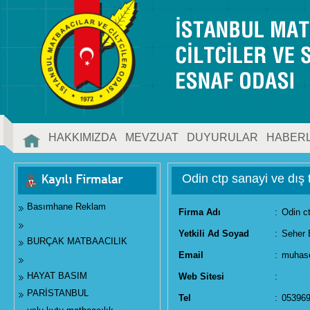
HAKKIMIZDA
MEVZUAT
DUYURULAR
HABER
İLETİŞİM
Odin ctp sanayi ve dış ti
Basımhane Reklam
Firma Adı
:
Odin ct
Yetkili Ad Soyad
:
Seher 
BURÇAK MATBAACILIK
Email
:
muhas
HAYAT BASIM
Web Sitesi
:
PARİSTANBUL
Tel
:
05396