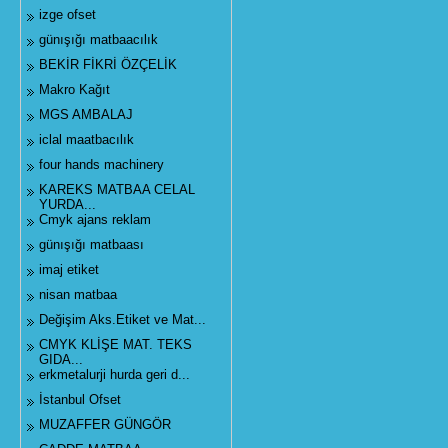
izge ofset
günışığı matbaacılık
BEKİR FİKRİ ÖZÇELİK
Makro Kağıt
MGS AMBALAJ
iclal maatbacılık
four hands machinery
KAREKS MATBAA CELAL
YURDA...
Cmyk ajans reklam
günışığı matbaası
imaj etiket
nisan matbaa
Değişim Aks.Etiket ve Mat...
CMYK KLİŞE MAT. TEKS
GIDA...
erkmetalurji hurda geri d...
İstanbul Ofset
MUZAFFER GÜNGÖR