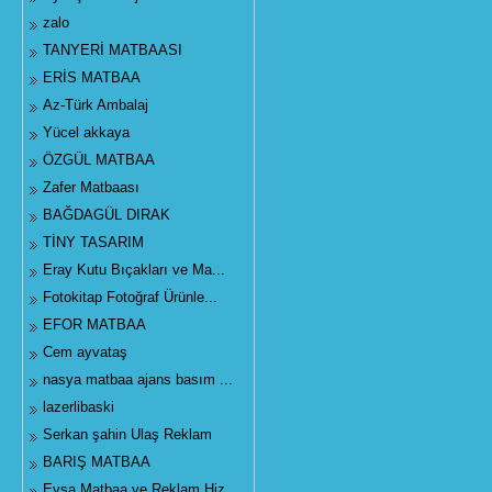
zalo
TANYERİ MATBAASI
ERİS MATBAA
Az-Türk Ambalaj
Yücel akkaya
ÖZGÜL MATBAA
Zafer Matbaası
BAĞDAGÜL DIRAK
TİNY TASARIM
Eray Kutu Bıçakları ve Ma...
Fotokitap Fotoğraf Ürünle...
EFOR MATBAA
Cem ayvataş
nasya matbaa ajans basım ...
lazerlibaski
Serkan şahin Ulaş Reklam
BARIŞ MATBAA
Eysa Matbaa ve Reklam Hiz...