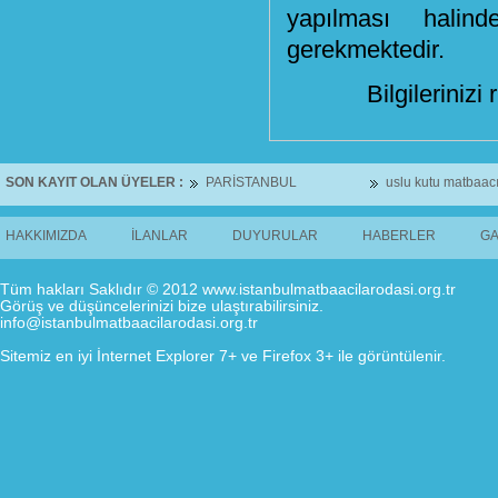
yapılması halinde 
gerekmektedir.
Bilgilerinizi ric
SON KAYIT OLAN ÜYELER :
PARİSTANBUL
uslu kutu matbaacı
HAKKIMIZDA
İLANLAR
DUYURULAR
HABERLER
GA
Tüm hakları Saklıdır © 2012 www.istanbulmatbaacilarodasi.org.tr
Görüş ve düşüncelerinizi bize ulaştırabilirsiniz.
info@istanbulmatbaacilarodasi.org.tr
Sitemiz en iyi İnternet Explorer 7+ ve Firefox 3+ ile görüntülenir.