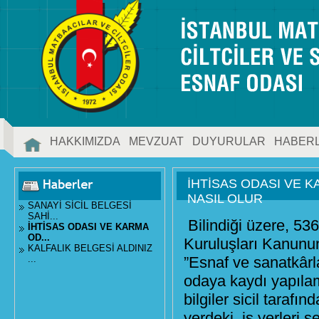
HAKKIMIZDA
MEVZUAT
DUYURULAR
HABER
İLETİŞİM
İHTİSAS ODASI VE 
NASIL OLUR
SANAYİ SİCİL BELGESİ
SAHİ...
Bilindiği üzere, 53
İHTİSAS ODASI VE KARMA
OD...
Kuruluşları Kanunun
KALFALIK BELGESİ ALDINIZ
...
”Esnaf ve sanatkârla
odaya kaydı yapılam
bilgiler sicil tarafı
yerdeki, iş yerleri 