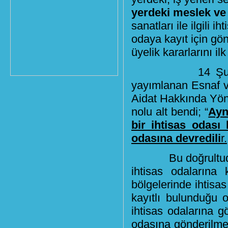
yerdeki meslek ve s
sanatları ile ilgili 
odaya kayıt için gönde
üyelik kararlarını i
14 Şubat 2008
yayımlanan Esnaf ve
Aidat Hakkında Yöne
nolu alt bendi; “
Ayn
bir ihtisas odası 
odasına devredili
r.
Bu doğrultuda esn
ihtisas odalarına
bölgelerinde ihtisa
kayıtlı bulunduğu o
ihtisas odalarına g
odasına gönderilmem