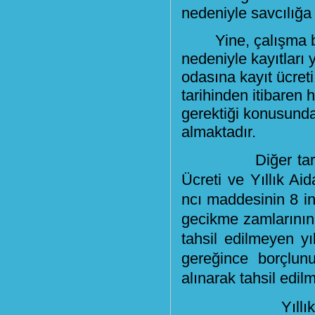
nedeniyle savcılığa
Yine, çalışma 
nedeniyle kayıtları 
odasına kayıt ücret
tarihinden itibaren 
gerektiği konusunda
almaktadır.
Diğer taraftan, 
Ücreti ve Yıllık Aid
ncı maddesinin 8 inc
gecikme zamlarının 
tahsil edilmeyen yı
gereğince borçlun
alınarak tahsil edi
Yıllık aidat b